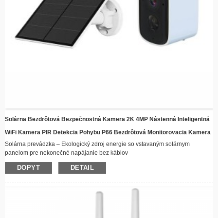
Solárna Bezdrôtová Bezpečnostná Kamera 2K 4MP Nástenná Inteligentná
WiFi Kamera PIR Detekcia Pohybu P66 Bezdrôtová Monitorovacia Kamera
Solárna prevádzka – Ekologický zdroj energie so vstavaným solárnym
panelom pre nekonečné napájanie bez káblov
Bezdrôtové pripojenie – Zostaňte pripojení na diaľku prostredníctvom WiFi s
DOPYT
DETAIL
možnosťou streamovania videa v reálnom čase
​​Odolná konštrukcia voči poveternostným vplyvom – Robustná konštrukcia
vhodná do všetkých poveternostných podmienok, ideálna na vonkajšiu
inštaláciu
Nočné videnie – Pokročilé LED osvetľovače zabezpečujú ostrý záznam aj pri
slabom osvetlení