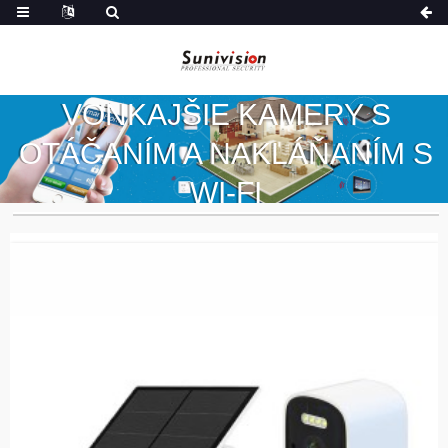
VONKAJŠIE KAMERY S
OTÁČANÍM A NAKLÁŇANÍM S
WI-FI