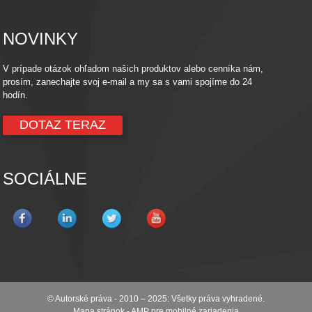
NOVINKY
V prípade otázok ohľadom našich produktov alebo cenníka nám,
prosím, zanechajte svoj e-mail a my sa s vami spojíme do 24
hodín.
DOTAZ TERAZ
SOCIÁLNE
© Autorské práva - 2010 – 2025: Všetky práva vyhradené.
Mapa stránok
-
AMP pre mobilné zariadenia