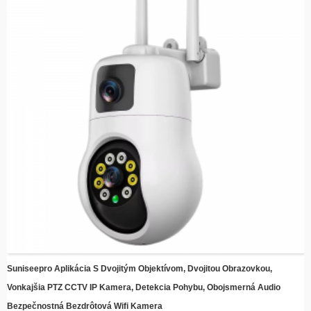
Inteligentná detekcia pohybu – Automaticky upozorní a začne nahrávať pri
detekcii pohybu, čím šetrí energiu a úložný priestor
Jednoduchá inštalácia – Elegantný dizajn s jednoduchými montážnymi
konzolami pre rýchlu inštaláciu kdekoľvek
​​Vzdialené monitorovanie – Prístup k živému prenosu a nahraným videám
odkiaľkoľvek pomocou smartfónu alebo inteligentného zariadenia
Kompatibilita s cloudovým úložiskom – Udržujte si spomienky v bezpečí vďaka
voliteľnej integrácii cloudového úložiska
Energeticky efektívne – Využite silu slnka na zníženie nákladov na elektrinu a
zároveň si zachovajte nepretržitú ochranu
Suniseepro Aplikácia S Dvojitým Objektívom, Dvojitou Obrazovkou,
Vonkajšia PTZ CCTV IP Kamera, Detekcia Pohybu, Obojsmerná Audio
Bezpečnostná Bezdrôtová Wifi Kamera