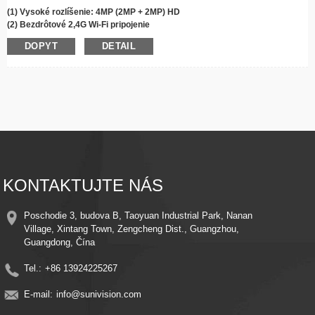
(1) Vysoké rozlíšenie: 4MP (2MP + 2MP) HD
(2) Bezdrôtové 2,4G Wi-Fi pripojenie
(3) Otáčanie o 355°, nakláňanie o 90°
DOPYT
DETAIL
(4)
Infračervené/
Farebné nočné videnie
(5) Čistý obojsmerný zvuk
(6) Alarm detekcie pohybu a automatické sledovanie
(7) Podpora cloudového úložiska/Max
256
Úložisko na kartu G TF
(8) Vzdialené zobrazenie a ovládanie
(9) Jednoduchá inštalácia
(10)Dvojité šošovky s dvojitým objektívom
(11) Aplikácia Suniseepro
KONTAKTUJTE NÁS
Poschodie 3, budova B, Taoyuan Industrial Park, Nanan
Village, Xintang Town, Zengcheng Dist., Guangzhou,
Guangdong, Čína
Tel.:
+86 13924225267
E-mail:
info@sunivision.com