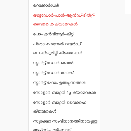
റെക്കോർഡർ
ഔട്ട്ഡോർ-പാൻ-ആൻഡ്-ടിൽറ്റ്-
വൈഫൈ-ക്യാമറകൾ
പോ-എൻവിആർ-കിറ്റ്
പ്രൊഫഷണൽ വയർഡ്
സെക്യൂരിറ്റി ക്യാമറകൾ
സ്മാർട്ട്-ഡോർ-ബെൽ
സ്മാർട്ട്-ഡോർ-ലോക്ക്
സ്മാർട്ട്-ഹോം-ഉൽപ്പന്നങ്ങൾ
സോളാർ-ബാറ്ററി-4g-ക്യാമറകൾ
സോളാർ-ബാറ്ററി-വൈഫൈ-
ക്യാമറകൾ
സുരക്ഷാ സംവിധാനത്തിനായുള്ള
അപ്‌സ്-പവർ-ബാങ്ക്