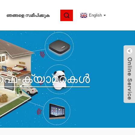
ഞങ്ങളെ സമീപിക്കുക
English
ൈഫൈ-ക്യാമറകൾ