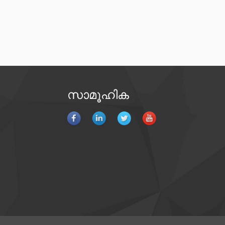
സാമൂഹിക