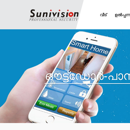
വീട്
ഉൽപ്പന്
ഔട്ട്ഡോർ-പാ