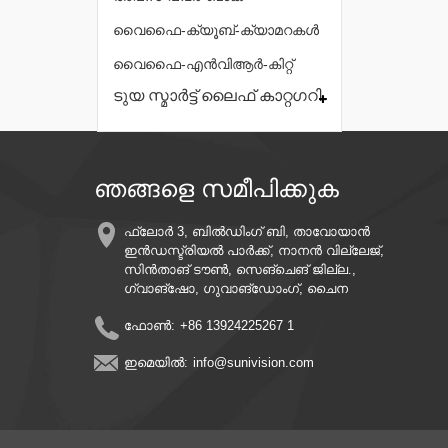
വൈഫൈ-ക്യൂബ്-ക്യാമറകൾ
വൈഫൈ-എൻവിആർ-കിറ്റ്
ടുയ സ്മാർട്ട് ലൈഫ് കാറ്റഗറി
ഞങ്ങളെ സമീപിക്കുക
ഫ്ലോർ 3, ബിൽഡിംഗ് ബി, താവോയാൻ
ഇൻഡസ്ട്രിയൽ പാർക്ക്, നാനൻ വില്ലേജ്,
സിൻതാങ് ടൗൺ, സെങ്‌ചെങ് ജില്ല.,
ഗ്വാങ്‌ഷോ, ഗുവാങ്‌ഡോംഗ്, ചൈന
ഫോൺ:
+86 13924225267 1
ഇമെയിൽ:
info@sunivision.com