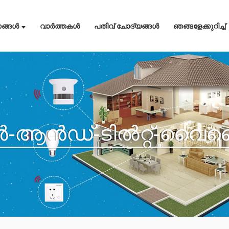
നങ്ങൾ
വാർത്തകൾ
പതിവ് ചോദ്യങ്ങൾ
ഞങ്ങളേക്കുറിച്ച്
ൻ-ആൻഡ്-ടിൽറ്റ്-വ