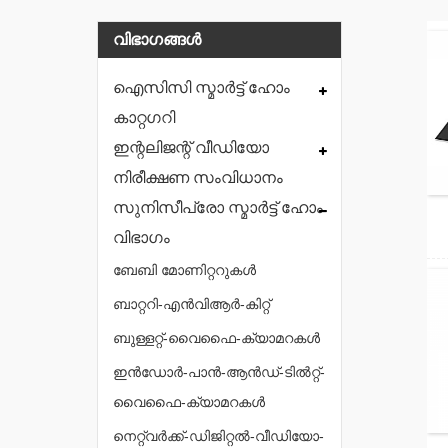
വിഭാഗങ്ങൾ
ഐസിസി സ്മാർട്ട് ഹോം
കാറ്റഗറി
ഇന്റലിജന്റ് വീഡിയോ
നിരീക്ഷണ സംവിധാനം
സുനിസീപ്രോ സ്മാർട്ട് ഹോം
വിഭാഗം
ബേബി മോണിറ്ററുകൾ
ബാറ്ററി-എൻവിആർ-കിറ്റ്
ബുള്ളറ്റ്-വൈഫൈ-ക്യാമറകൾ
ഇൻഡോർ-പാൻ-ആൻഡ്-ടിൽറ്റ്-
വൈഫൈ-ക്യാമറകൾ
നെറ്റ്‌വർക്ക്-ഡിജിറ്റൽ-വീഡിയോ-