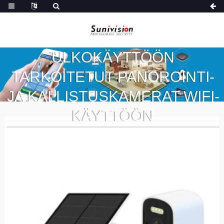
ULKOKÄYTTÖÖN
TARKOITETUT PANOROINTI-
JA KALLISTUSKAMERAT WIFI-
KÄYTTÖÖN