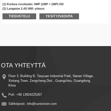
(1) Korkea resoluutio: 4MP (2MP + 2MP) HD
(2) Langaton 2.4G Wifi -yhteys
(3) 355° panorointi, 90° kallistus ja kierto
TIEDUSTELU
YKSITYISKOHTA
(4)
Infrapuna/
Värillinen yönäkö
(5) Selkeä kaksisuuntainen ääni
(6) Liiketunnistushälytys ja automaattinen seuranta
(7) Tukee pilvitallennusta/Max
256
G TF -kortin tallennustila
(8) Etäkatselu ja -ohjaus
(9) Helppo asennus
(10) Kaksoislinssinäytöt
(11) Suniseepro-sovellus
OTA YHTEYTTÄ
Floor 3, Building B, Taoyuan Industrial Park, Nanan Village,
Xintang Town, Zengcheng Dist., Guangzhou, Guangdong,
Kiina
Puh:
+86 13924225267
Sähköposti:
info@sunivision.com