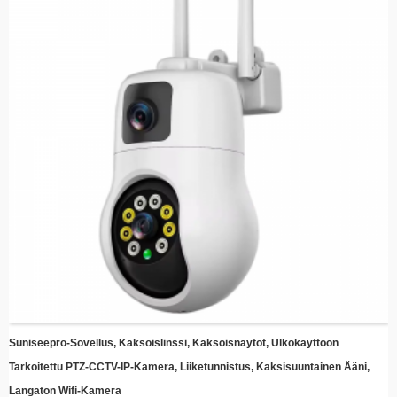
Helppo asennus – Tyylikäs muotoilu ja yksinkertaiset kiinnikkeet nopeaan
asennukseen missä tahansa
Etävalvonta – Käytä reaaliaikaista kuvaa ja tallennettuja videoita mistä tahansa
älypuhelimellasi tai muulla älylaitteellasi
​​Pilvitallennuksen yhteensopivuus​​ – Pidä muistot turvassa valinnaisen
pilvitallennuksen integroinnin avulla
Energiatehokas – Valjasta auringon voima vähentääksesi sähkökustannuksia
ja ylläpitääksesi jatkuvaa suojausta
Suniseepro-Sovellus, Kaksoislinssi, Kaksoisnäytöt, Ulkokäyttöön
Tarkoitettu PTZ-CCTV-IP-Kamera, Liiketunnistus, Kaksisuuntainen Ääni,
Langaton Wifi-Kamera