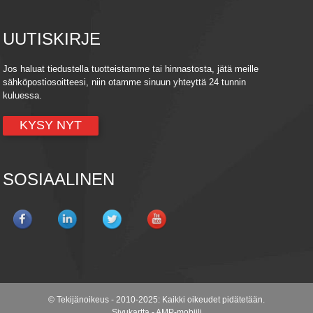
UUTISKIRJE
Jos haluat tiedustella tuotteistamme tai hinnastosta, jätä meille
sähköpostiosoitteesi, niin otamme sinuun yhteyttä 24 tunnin
kuluessa.
KYSY NYT
SOSIAALINEN
© Tekijänoikeus - 2010-2025: Kaikki oikeudet pidätetään.
Sivukartta
-
AMP-mobiili