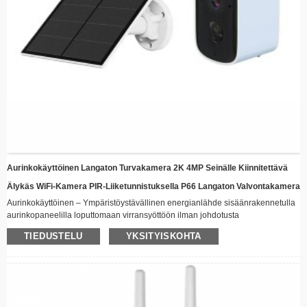
Aurinkokäyttöinen Langaton Turvakamera 2K 4MP Seinälle Kiinnitettävä
Älykäs WiFi-Kamera PIR-Liiketunnistuksella P66 Langaton Valvontakamera
Aurinkokäyttöinen – Ympäristöystävällinen energianlähde sisäänrakennetulla
aurinkopaneelilla loputtomaan virransyöttöön ilman johdotusta
Langaton yhteys – Pysy yhteydessä etänä Wi-Fi-yhteyden ja reaaliaikaisen
TIEDUSTELU
YKSITYISKOHTA
videoiden suoratoiston avulla
Säänkestävä muotoilu – Kestävä rakenne sopii kaikkiin sääolosuhteisiin,
täydellinen ulkoasennukseen
Yönäkö – Edistykselliset LED-valot takaavat selkeän kuvan myös hämärässä
​​Älykäs liiketunnistus​​ – Hälyttää automaattisesti ja tallentaa, kun liikettä
havaitaan, mikä säästää energiaa ja tallennustilaa